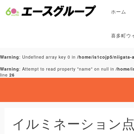
ホーム
喜多町ウ
Warning
: Undefined array key 0 in
/home/is1cojp5/niigata-
Warning
: Attempt to read property "name" on null in
/home/i
line
26
イルミネーション