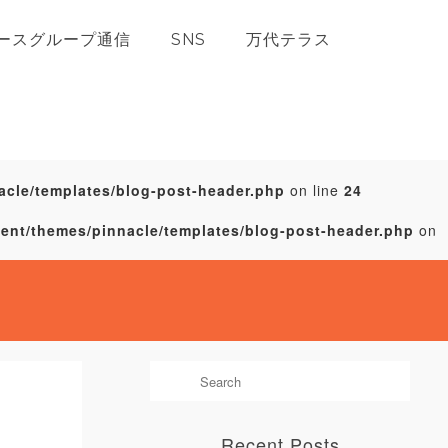
ースグループ通信
SNS
万代テラス
acle/templates/blog-post-header.php
on line
24
tent/themes/pinnacle/templates/blog-post-header.php
on
Recent Posts