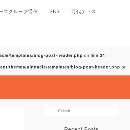
ースグループ通信
SNS
万代テラス
acle/templates/blog-post-header.php
on line
24
tent/themes/pinnacle/templates/blog-post-header.php
on
Recent Posts