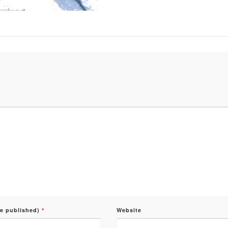
be published)
*
Website