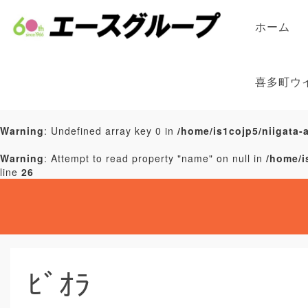
ホーム
喜多町ウ
Warning
: Undefined array key 0 in
/home/is1cojp5/niigata-
Warning
: Attempt to read property "name" on null in
/home/i
line
26
ﾋﾞｵﾗ