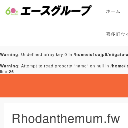
ホーム
喜多町ウ
Warning
: Undefined array key 0 in
/home/is1cojp5/niigata-
Warning
: Attempt to read property "name" on null in
/home/i
line
26
Rhodanthemum.fw