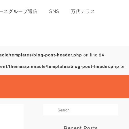
ースグループ通信
SNS
万代テラス
acle/templates/blog-post-header.php
on line
24
tent/themes/pinnacle/templates/blog-post-header.php
on
Recent Posts