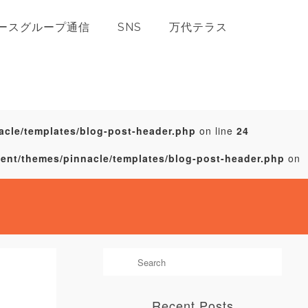
ースグループ通信
SNS
万代テラス
acle/templates/blog-post-header.php
on line
24
tent/themes/pinnacle/templates/blog-post-header.php
on
Recent Posts