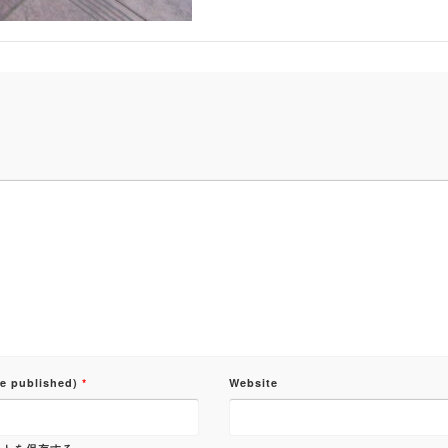
be published)
*
Website