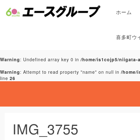
ホーム
喜多町ウ
Warning
: Undefined array key 0 in
/home/is1cojp5/niigata-
Warning
: Attempt to read property "name" on null in
/home/i
line
26
IMG_3755