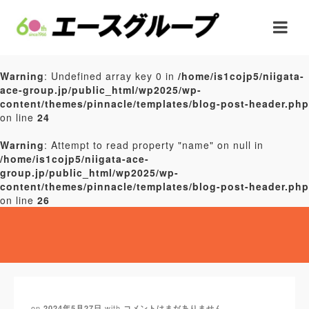
Warning
: Undefined array key 0 in
/home/is1cojp5/niigata-
ace-group.jp/public_html/wp2025/wp-
content/themes/pinnacle/templates/blog-post-header.php
on line
24
Warning
: Attempt to read property "name" on null in
/home/is1cojp5/niigata-ace-
group.jp/public_html/wp2025/wp-
content/themes/pinnacle/templates/blog-post-header.php
on line
26
on
with
2024年5月27日
コメントはまだありません