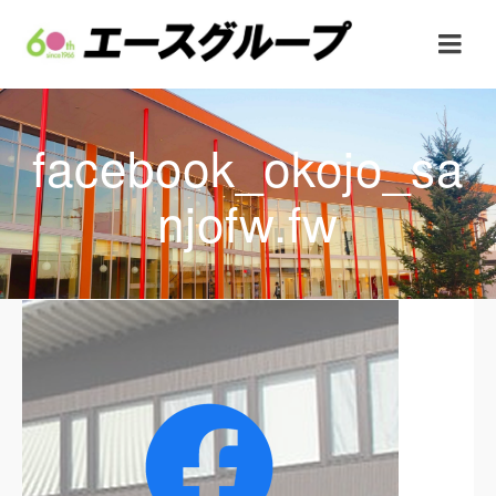
facebook_okojo_sa
njofw.fw