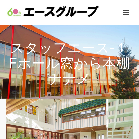
スタッフエース-１
Fホール窓から本棚
ナナメ