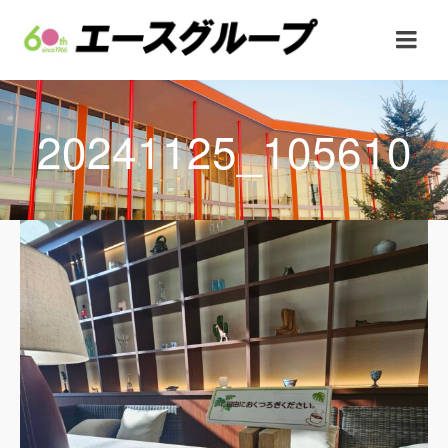
20241125_105610