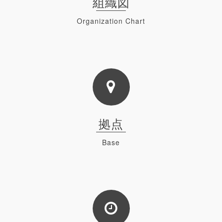
組織図
Organization Chart
Read
拠点
Base
Read