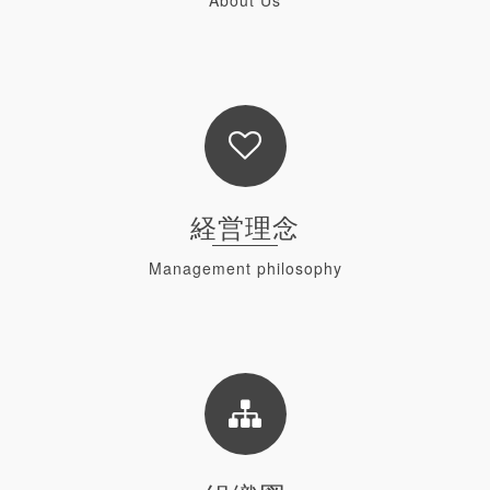
Read
経営理念
Management philosophy
Read