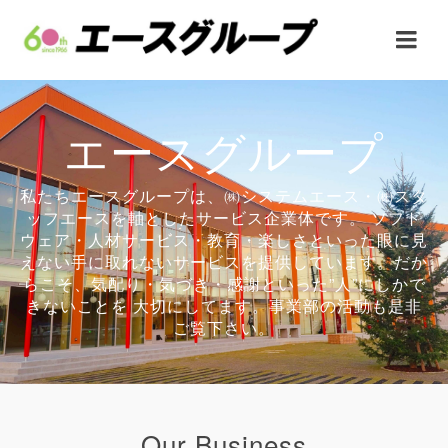
エースグループ
私たちエースグループは、㈱システムエース・㈱スタ
ッフエースを軸としたサービス企業体です。 ソフト
ウェア・人材サービス・教育・楽しさといった眼に見
えない手に取れないサービスを提供しています。だか
らこそ、気配り・気づき・感謝といった”人”にしかで
きないことを 大切にしてます。事業部の活動も是非
ご覧下さい。
Our Business