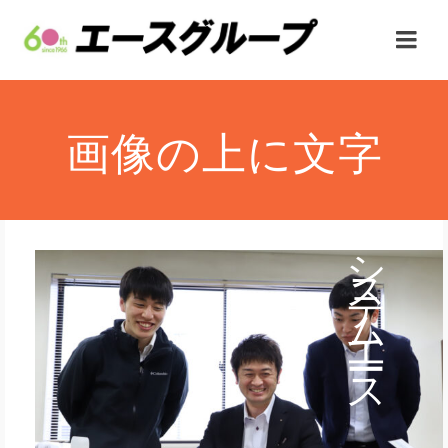
画像の上に文字
シ
ス
テ
ム
エ
ー
ス