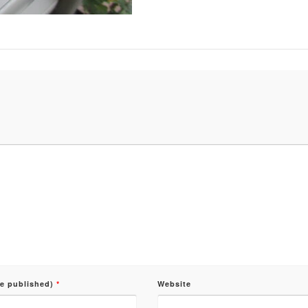
be published)
*
Website