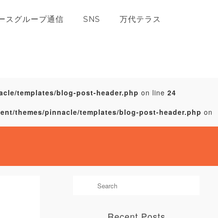
ースグループ通信
SNS
万代テラス
acle/templates/blog-post-header.php
on line
24
tent/themes/pinnacle/templates/blog-post-header.php
on
Recent Posts