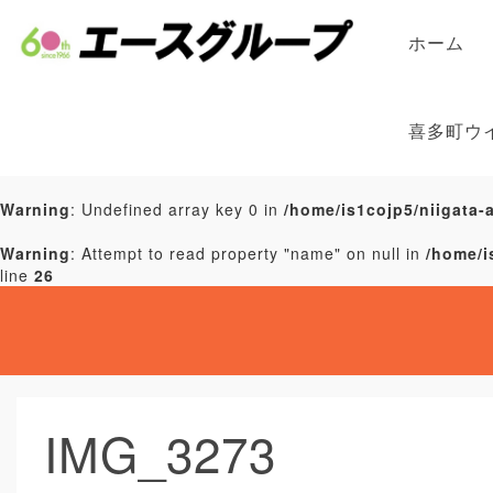
ホーム
喜多町ウ
Warning
: Undefined array key 0 in
/home/is1cojp5/niigata-
Warning
: Attempt to read property "name" on null in
/home/i
line
26
IMG_3273