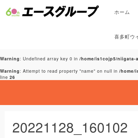
ホーム
喜多町ウ
Warning
: Undefined array key 0 in
/home/is1cojp5/niigata-
Warning
: Attempt to read property "name" on null in
/home/i
line
26
20221128_160102