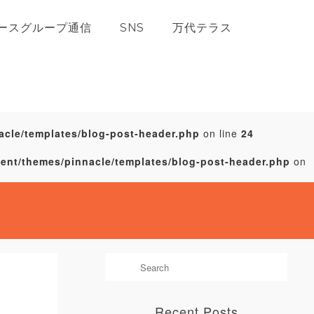
ースグループ通信
SNS
万代テラス
acle/templates/blog-post-header.php
on line
24
tent/themes/pinnacle/templates/blog-post-header.php
on
Recent Posts